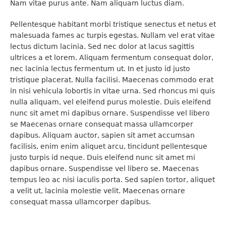
Integer dignissim dolor quis lorem semper, sit amet
convallis ipsum dignissim. Sed diam quam, aliquam a
fringilla at, lobortis sed velit. Cum sociis natoque
penatibus et magnis dis parturient montes, nascetur
ridiculus mus. Nulla iaculis enim id mauris pharetra
laoreet. Aliquam a ipsum fringilla purus euismod
bibendum et et ipsum. Suspendisse eget sagittis sem.
Nam vitae purus ante. Nam aliquam luctus diam.
Pellentesque habitant morbi tristique senectus et netus et
malesuada fames ac turpis egestas. Nullam vel erat vitae
lectus dictum lacinia. Sed nec dolor at lacus sagittis